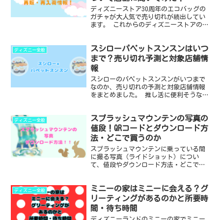
ディズニーストア30周年のエコバッグの
ガチャが大人気で売り切れが続出してい
ます。 これからのディズニーストアのガ
チャのエコバッグの再販・再入荷につい
てネットで調べたことと店舗にお伺いし
スシローパペットスンスンはいつ
たお話をまとめました。 ・エコバッグの
ディズニー全般
ガチャが売り切れ ...
まで？売り切れ予測と対象店舗情
報
スシローのパペットスンスンがいつまで
なのか、売り切れの予測と対象店舗情報
をまとめました。 推し活に便利そうなク
リアカードなど今回も魅力的なコラボ内
容です！！ ・スシローとパペットスンス
スプラッシュマウンテンの写真の
ンのコラボはいつまで？ ・売り切れの予
ディズニー全般
測 ・対象店舗 ス...
値段！QRコードとダウンロード方
法・どこで買うのか
スプラッシュマウンテンに乗っている間
に撮る写真（ライドショット）につい
て、値段やダウンロード方法・どこで買
えるのかの情報をまとめました。 スマホ
がない時代はディズニー内でしか購入で
ミニーの家はミニーに会える？グ
きない・データでもらうことができなか
ディズニー全般
ったライドショットですが...
リーティングがあるのかと所要時
間・待ち時間
ディズニーランドのミニーの家でミニー