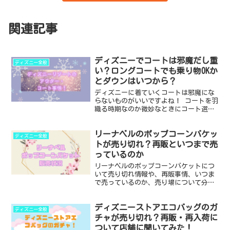
関連記事
ディズニーでコートは邪魔だし重
ディズニー全般
い？ロングコートでも乗り物OKか
とダウンはいつから？
ディズニーに着ていくコートは邪魔にな
らないものがいいですよね！ コートを羽
織る時期なのか微妙なときにコート選び
に迷わない・重いタイプでも疲れないコ
ツ・ロングコートでも乗り物OKなのかと
リーナベルのポップコーンバケッ
ダウンを着るならいつ頃からなのか、デ
ディズニー全般
ィズニーリゾートのア...
トが売り切れ？再販といつまで売
っているのか
リーナベルのポップコーンバケットにつ
いて売り切れ情報や、再販事情、いつま
で売っているのか、売り場について分か
っていることを記事にしました。 ダッフ
ィー＆フレンズの最新キャラクターであ
ディズニーストアエコバッグのガ
るリーナベルちゃんは2022年に登場して
ディズニー全般
以来、人気の高いキ...
チャが売り切れ？再販・再入荷に
ついて店舗に聞いてみた！