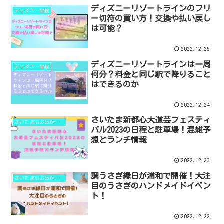
ディズニーリゾートラインのフリ
ディズニー全般
ー切符の買い方！交換や払い戻し
は可能？
2022.12.25
ディズニーリゾートラインは一周
ディズニー全般
何分？料金と同じ駅で降りること
はできるのか
2022.12.24
さいたま新都心大道芸フェスティ
さいたま市お出かけ情報
バル2023の日程と駐車場！混雑予
想とランチ情報
2022.12.23
調うさぎ縁日が浦和で開催！大注
さいたま市お出かけ情報
目のうさぎのハンドメイドイベン
ト！
2022.12.22