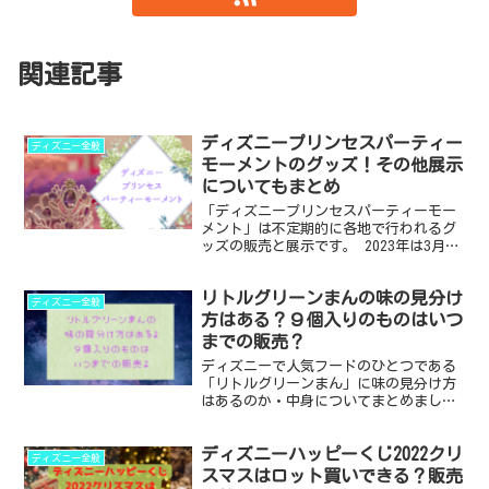
関連記事
ディズニープリンセスパーティー
ディズニー全般
モーメントのグッズ！その他展示
についてもまとめ
「ディズニープリンセスパーティーモー
メント」は不定期的に各地で行われるグ
ッズの販売と展示です。 2023年は3月16
日から京王百貨店新宿店での開催されま
す。 ディズニープリンセスパーティーモ
リトルグリーンまんの味の見分け
ーメントではどんなグッズが販売される
ディズニー全般
のか・展示につ...
方はある？９個入りのものはいつ
までの販売？
ディズニーで人気フードのひとつである
「リトルグリーンまん」に味の見分け方
はあるのか・中身についてまとめまし
た。 また、９個入りのものの味といつま
で販売されているのかも調べました。 こ
ディズニーハッピーくじ2022クリ
の記事を読めば分かること ・リトルグリ
ディズニー全般
ーンまんに味の見分け...
スマスはロット買いできる？販売