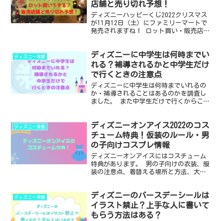
店舗と売り切れ予想！
ディズニーハッピーくじ2022クリスマス
が11月12日（土）にファミリーマートで
発売されますね！ ロット買い・販売店
舗・確率についてまとめました。 ・ディ
ズニーハッピーくじ2022クリスマスはロ
ディズニーに中学生は何時までい
ット買いできる？ ・販売店舗 ・売り切
ディズニー全般
れ予想 ...
れる？補導されるかと中学生だけ
で行くときの注意点
ディズニーに中学生は何時までいれるの
か・補導されることはあるのかを調査し
ました。 また中学生だけで行くからこそ
の注意点についてもまとめました。 春キ
ャンが始まって「中学生だけで行きた
ディズニーオンアイス2022のコス
い！」子と、「でもそれは心配」な保護
ディズニー全般
者の方々のお役に立てれ...
チューム特典！仮装のルール・男
の子向けコスプレ情報
ディズニーオンアイスにはコスチューム
特典があります。 男の子向けの衣装、服
装の注意点、着替える場所と方法、大人
でも特典をもらえるのかについてまとめ
ました。 ・コスチューム特典の条件 ・
ディズニーのバースデーシールは
注意事項 ・2022年特典でもらえるもの
ディズニー全般
・男の子向けの...
イラスト禁止？上手な人に書いて
もらう方法はある？