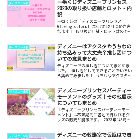
一番くじディズニープリンセス
ディズニーの40周年はしょぼいと言われ
ディズニー全般
てしまう理由 ・装...
2023の取り扱い店舗とロット・内
訳
一番くじの「ディズニープリンセス
Glowing colors」は2023年2月に発売さ
れます！ 取り扱い店舗・ロット数の予
想・内訳と発売時間について詳しく調べ
ました。 2023年9月発売のディズニープ
ディズニーはアクスタやうちわの
リンセス一番くじについてはこちらの記
ディズニー全般
事...
持ち込みって大丈夫？推し活につ
いての意見まとめ
ディズニーでの推し活についてまとめま
した。 推し活としてできることをいろい
ろ集めてみました！ うちわやアクスタは
持ち込んで大丈夫なのかや、推し活に対
する様々な意見もまとめました。 ・アク
ディズニープリンセスパーティー
スタは持ち込んで大丈夫？ ・うちわの持
ディズニー全般
ち込みについて ...
モーメントのグッズ！その他展示
についてもまとめ
「ディズニープリンセスパーティーモー
メント」は不定期的に各地で行われるグ
ッズの販売と展示です。 2023年は3月16
日から京王百貨店新宿店での開催されま
す。 ディズニープリンセスパーティーモ
ディズニーの救護室で仮眠はでき
ーメントではどんなグッズが販売される
ディズニー全般