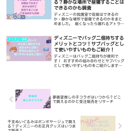
のか・展示につ...
る？静かな場所で昼寝することは
できるのかも調査
ディズニーの救護室で仮眠はできるの
か・静かな場所で昼寝できるのかをまと
めました。 眠くなったら寝れるアトラク
ションがあるのかも調べました。 ディズ
ニーでどうしても昼寝したくなっちゃう
ディズニーでバッグ二個持ちする
大人のお役に立てればと思います。 ・デ
ディズニー全般
ィズニーの救護室で仮...
メリットとコツ！サブバッグとし
て使いやすいものもご紹介！
ディズニーはバッグ二個持ちが便利で
す！ おすすめの組み合わせとサブバッグ
として使いやすいものをご紹介します。
バッグ二個持ちにすればスマホもより取
り出しやすくなるのと重さを分散できる
ので、ディズニーでよりストレスフリー
＆疲れにくい過ごし方が...
夢展望推しの子コラボはいつから？どこ
で買えるのかと受注販売をリサーチ
干支ぬいぐるみはボンボヤージュで買え
る？ディズニーのお正月グッズはいつま
で販売？