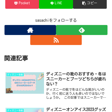
Pocket
LINE
コピー
sasachiをフォローする
関連記事
ディズニーの靴のおすすめ・冬は
ディズニー全般
スニーカーとブーツどちらが疲れ
ない？
ディズニーの靴で冬はどんな靴がいいの
か、行く前に迷う人も多いのではないで
しょうか。 この記事ではスニーカーで行
くときやブーツで行く場合に注意する点
や疲れない靴選びのコツをまとめまし
ディズニーオンアイス2023グッズ
た。 ・冬ディズニーの靴のおすすめ ・
ディズニー全般