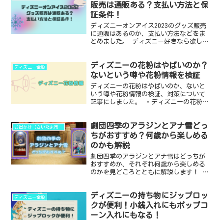
スニーカーでいくならこ...
販売は通販ある？支払い方法と保
証条件！
ディズニーオンアイス2023のグッズ販売
に通販はあるのか、支払い方法などをま
とめました。 ディズニー好きなら欲しく
なるグッズがたくさんありますが、アイ
ススケートを鑑賞しない人でもグッズだ
ディズニーの花粉はやばいのか？
け買いに行けるかも気になりますよね。
ディズニー全般
・ネット販売の有...
ないという噂や花粉情報を検証
ディズニーの花粉はやばいのか、ないと
いう噂や花粉情報の検証、対策について
記事にしました。 ・ディズニーの花粉は
やばいのか ・ディズニーランド、ディズ
ニーシーに花粉がないという噂 ・花粉情
劇団四季のアラジンとアナ雪どっ
報の検証と対策 ディズニーの花粉はやば
お出かけ（さいたま市以外）
いのか？ ディズ...
ちがおすすめ？何歳から楽しめる
のかも解説
劇団四季のアラジンとアナ雪はどっちが
おすすめか、それぞれ何歳から楽しめる
のかを見どころとともに解説します！ わ
たしにとってはどちらも素敵な作品です
が、「アラジンとアナ雪どっちにするか
ディズニーの持ち物にジップロッ
迷う」人のお役に立てればと思います。
ディズニー全般
この記事を読めばわか...
クが便利！小銭入れにもポップコ
ーン入れにもなる！