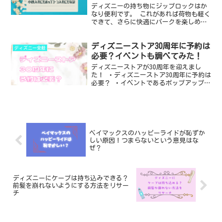
ディズニーの持ち物にジップロックはか
なり便利です。 これがあれば荷物も軽く
できて、さらに快適にパークを楽しめる
こと間違いなし！ この記事ではディズニ
ーにも日常にも使えるジップロックの活
ディズニーストア30周年に予約は
用方法をご紹介します♪ この記事でわか
ディズニー全般
ること ・ディズニ...
必要？イベントも調べてみた！
ディズニーストアが30周年を迎えまし
た！ ・ディズニーストア30周年に予約は
必要？ ・イベントであるポップアップミ
ュージアムのの展示内容 ※来店予約につ
いては時期によって情報が変化しますが8
月21日現在で調べた情報を載せていま
す。 来店予約...
ベイマックスのハッピーライドが恥ずか
しい原因！つまらないという意見はな
ぜ？
ディズニーにケープは持ち込みできる？
前髪を崩れないようにする方法をリサー
チ