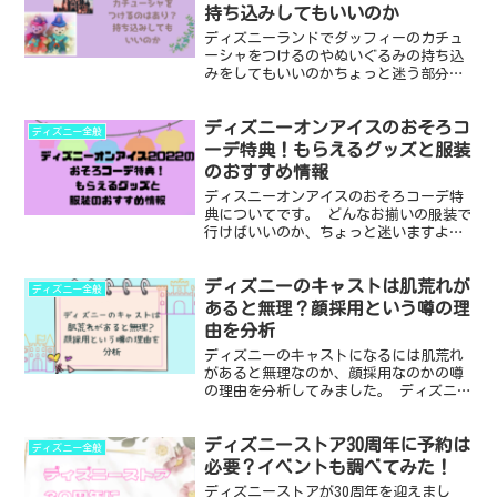
持ち込みしてもいいのか
ディズニーランドでダッフィーのカチュ
ーシャをつけるのやぬいぐるみの持ち込
みをしてもいいのかちょっと迷う部分で
す。 この記事ではディズニーシーではな
くディズニーランドでダッフィーのカチ
ディズニーオンアイスのおそろコ
ューシャをつけたりぬいぐるみを持ち込
ディズニー全般
みしても浮かないのかを...
ーデ特典！もらえるグッズと服装
のおすすめ情報
ディスニーオンアイスのおそろコーデ特
典についてです。 どんなお揃いの服装で
行けばいいのか、ちょっと迷いますよ
ね。 以下について調べてみました！ ・
ディズニーオンアイス2022おそろコーデ
ディズニーのキャストは肌荒れが
の服装の条件 ・注意事項 ・特典でもら
ディズニー全般
えるグッズ ・こ...
あると無理？顔採用という噂の理
由を分析
ディズニーのキャストになるには肌荒れ
があると無理なのか、顔採用なのかの噂
の理由を分析してみました。 ディズニー
で働いてみたいけど面接のときニキビが
あったら落とされちゃうのか、イケメン
ディズニーストア30周年に予約は
とかかわいい子しかキャストになれない
ディズニー全般
のか不安な人の問題の解...
必要？イベントも調べてみた！
ディズニーストアが30周年を迎えまし