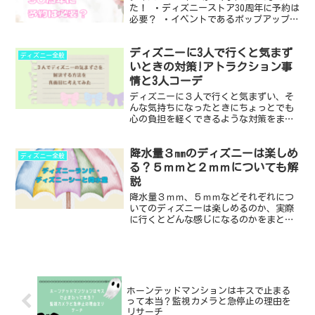
た！ ・ディズニーストア30周年に予約は
必要？ ・イベントであるポップアップミ
ュージアムのの展示内容 ※来店予約につ
いては時期によって情報が変化しますが8
ディズニーに3人で行くと気まず
月21日現在で調べた情報を載せていま
ディズニー全般
す。 来店予約...
いときの対策!アトラクション事
情と3人コーデ
ディズニーに３人で行くと気まずい、そ
んな気持ちになったときにちょっとでも
心の負担を軽くできるような対策をまと
めました。 アトラクションについてはデ
ィズニーランド・ディズニーシーどちら
降水量３㎜のディズニーは楽しめ
も３人で乗れるものは意外と多いです。
ディズニー全般
・ディズニーに３人で...
る？５ｍｍと２ｍｍについても解
説
降水量３ｍｍ、５ｍｍなどそれぞれにつ
いてのディズニーは楽しめるのか、実際
に行くとどんな感じになるのかをまとめ
ました。 ディズニーランド・ディズニー
シーは屋外が基本となるので、できれば
雨が降らない日に行きたいものですが…
雨の日だと空いてる！...
ホーンテッドマンションはキスで止まる
って本当？監視カメラと急停止の理由を
リサーチ