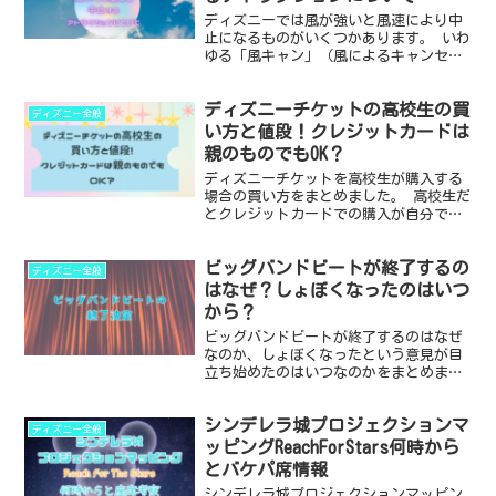
ディズニーでは風が強いと風速により中
止になるものがいくつかあります。 いわ
ゆる「風キャン」（風によるキャンセ
ル）なのですが、基準と中止になるアト
ラクションはあるのかについてまとめま
ディズニーチケットの高校生の買
した。 この記事を読めばわかること ・
ディズニー全般
ディズニーランドやディ...
い方と値段！クレジットカードは
親のものでもOK？
ディズニーチケットを高校生が購入する
場合の買い方をまとめました。 高校生だ
とクレジットカードでの購入が自分では
できないですが、その場合クレカは親の
ものでも使えるのかも調べて見ました。
ビッグバンドビートが終了するの
・ディズニーチケットを高校生が買いた
ディズニー全般
い場合 ・チケットの...
はなぜ？しょぼくなったのはいつ
から？
ビッグバンドビートが終了するのはなぜ
なのか、しょぼくなったという意見が目
立ち始めたのはいつなのかをまとめまし
た。 2025年9月に終了するビッグバンド
ビートですが、終了が惜しまれるほどに
シンデレラ城プロジェクションマ
長年愛されてきた理由も考察します。 ・
ディズニー全般
ビッグバンドビー...
ッピングReachForStars何時から
とバケパ席情報
シンデレラ城プロジェクションマッピン