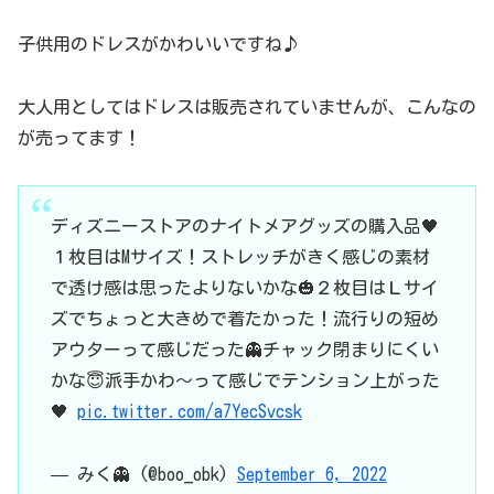
子供用のドレスがかわいいですね♪
大人用としてはドレスは販売されていませんが、こんなの
が売ってます！
ディズニーストアのナイトメアグッズの購入品🖤
１枚目はMサイズ！ストレッチがきく感じの素材
で透け感は思ったよりないかな🎃２枚目はＬサイ
ズでちょっと大きめで着たかった！流行りの短め
アウターって感じだった👻チャック閉まりにくい
かな😇派手かわ〜って感じでテンション上がった
🖤
pic.twitter.com/a7YecSvcsk
— みく👻 (@boo_obk)
September 6, 2022