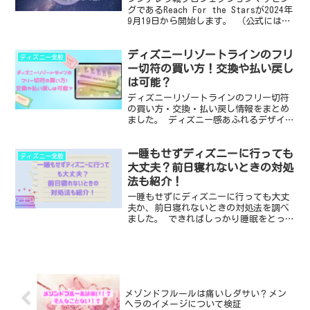
グであるReach For the Starsが2024年
9月19日から開始します。 （公式には２
０日スタートですが、19日にも上演され
ます） 今の時点で分かっている何時から
ディズニーリゾートラインのフリ
ショーが始まるのか、所要時間の...
ディズニー全般
ー切符の買い方！交換や払い戻し
は可能？
ディズニーリゾートラインのフリー切符
の買い方・交換・払い戻し情報をまとめ
ました。 ディズニー感あふれるデザイン
がかわいいフリー切符ですが、お得かど
うかもチェックしておきたいところで
一睡もせずディズニーに行っても
す。 この記事を読めばわかること ・リ
ディズニー全般
ゾートラインフリー切符...
大丈夫？前日寝れないときの対処
法も紹介！
一睡もせずにディズニーに行っても大丈
夫か、前日寝れないときの対処法を調べ
ました。 できればしっかり睡眠をとって
から遊びに行くのがベストですが、都合
により睡眠時間がなかったりディズニー
に行くとき楽しみ過ぎて寝れない場合の
対策について記事にして...
メゾンドフルールは痛いしダサい？メン
ヘラのイメージについて検証