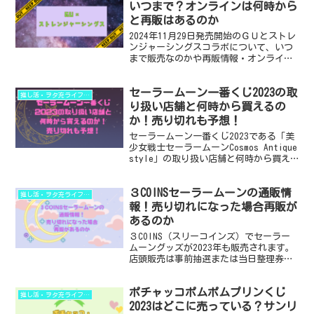
ちでアドベンチャ...
いつまで？オンラインは何時から
と再販はあるのか
2024年11月29日発売開始のＧＵとストレ
ンジャーシングスコラボについて、いつ
まで販売なのかや再販情報・オンライン
は何時からなのかの情報を記事にしまし
た。 コラボグッズは毎回人気が高く売り
セーラームーン一番くじ2023の取
切れも早いのですが、買いたい人のため
推し活・ヲタ充ライフハック
に必要な情報を...
り扱い店舗と何時から買えるの
か！売り切れも予想！
セーラームーン一番くじ2023である「美
少女戦士セーラームーンCosmos Antique
style」の取り扱い店舗と何時から買え
るのかを調べました。 また、過去の傾向
から売り切れについても予想しました。
３COINSセーラームーンの通販情
出るたびに大人気のセーラームーン...
推し活・ヲタ充ライフハック
報！売り切れになった場合再販が
あるのか
３COINS（スリーコインズ）でセーラー
ムーングッズが2023年も販売されます。
店頭販売は事前抽選または当日整理券が
必要ですが、オンライン通販で買うとき
のコツや売り切れになった場合再販があ
ポチャッコポムポムプリンくじ
るのかを過去の傾向から予想してみまし
推し活・ヲタ充ライフハック
た！ 「予約販...
2023はどこに売っている？サンリ