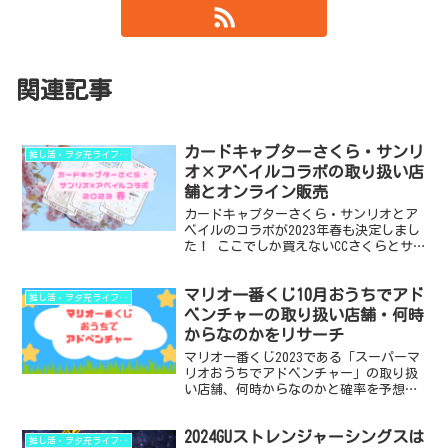
関連記事
カードキャプターさくら・サンリ
推し活・ヲタ充ライフハック
オ×アベイルコラボの取り扱い店
舗とオンライン販売
カードキャプターさくら・サンリオとア
ベイルのコラボが2023年春も決定しまし
た！ ここでしか買えないCCさくらとサン
リオのグッズについて、欲しい人のお役
に立てるような情報をまとめました。 ・
マリオ一番くじ10月おうちでアド
カードキャプターさくら・サンリオとア
推し活・ヲタ充ライフハック
ベイルのコラボ...
ベンチャーの取り扱い店舗・何時
からなのかをリサーチ
マリオ一番くじ2023である「スーパーマ
リオおうちでアドベンチャー」の取り扱
い店舗、何時からなのかと確率を予想し
ました。 前回のくじも大人気だったの
で、マリオのくじは早めの購入がおすす
2024GUストレンジャーシングスは
めです。 ・2023「スーパーマリオおう
推し活・ヲタ充ライフハック