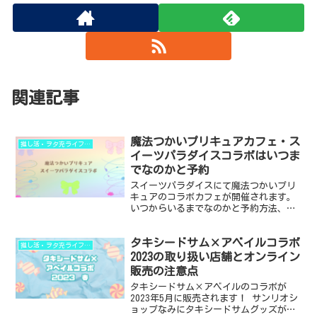
関連記事
魔法つかいプリキュアカフェ・ス
推し活・ヲタ充ライフハック
イーツパラダイスコラボはいつま
でなのかと予約
スイーツパラダイスにて魔法つかいプリ
キュアのコラボカフェが開催されます。
いつからいるまでなのかと予約方法、予
約なしでも利用できるのか、グッズだけ
買うことができるのかを調べました。 ■
タキシードサム×アベイルコラボ
魔法つかいプリキュア×スイパラコラボ
推し活・ヲタ充ライフハック
の期間 ■予約の方法...
2023の取り扱い店舗とオンライン
販売の注意点
タキシードサム×アベイルのコラボが
2023年5月に販売されます！ サンリオシ
ョップなみにタキシードサムグッズが買