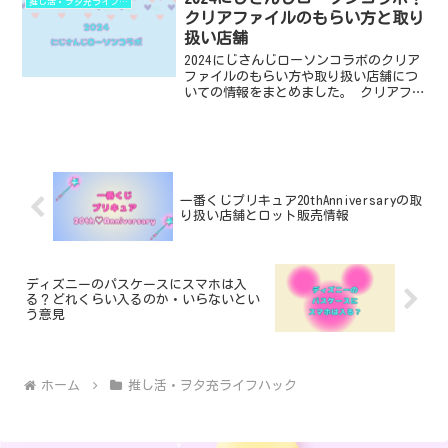
推し活・ヲタ充ライフハック
ていま...
クリアファイルのもらい方と取り
扱い店舗
2024にじさんじローソンコラボのクリア
ファイルのもらい方や取り扱い店舗につ
いての情報をまとめました。 クリアファ
イル1枚あたりに必要な予算についても書
きました。 ・2024にじさんじローソン
コラボはいつからいつまで？ ・クリアフ
ァイルのも...
一番くじプリキュア20thAnniversaryの取
り扱い店舗とロット販売情報
ディズニーのパスケースにスマホは入
る？どれくらい入るのか・いらないとい
う意見
ホーム
推し活・ヲタ充ライフハック