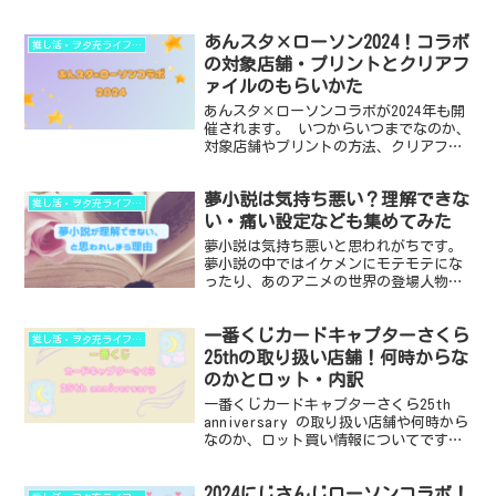
えるコラボなのですが、取り扱い店舗や
オンライン販売の支払い方法・注意点を
あんスタ×ローソン2024！コラボ
まとめました。 ・タキシードサム×アベ
推し活・ヲタ充ライフハック
イルコラボの取り扱...
の対象店舗・プリントとクリアフ
ァイルのもらいかた
あんスタ×ローソンコラボが2024年も開
催されます。 いつからいつまでなのか、
対象店舗やプリントの方法、クリアファ
イルのもらいかたについてまとめまし
た。 あんスタ×ローソン2024はいつか
夢小説は気持ち悪い？理解できな
らいつまで？ あんスタ×ローソン2024
推し活・ヲタ充ライフハック
は2024年...
い・痛い設定なども集めてみた
夢小説は気持ち悪いと思われがちです。
夢小説の中ではイケメンにモテモテにな
ったり、あのアニメの世界の登場人物に
なれたりといいことだらでけすが、なぜ
「気持ち悪い」と言われるのか、「理解
一番くじカードキャプターさくら
できない」という意見や「痛い展開」な
推し活・ヲタ充ライフハック
ども集めてみました。 ...
25thの取り扱い店舗！何時からな
のかとロット・内訳
一番くじカードキャプターさくら25th
anniversary の取り扱い店舗や何時から
なのか、ロット買い情報についてです。
今回も色使いが繊細でかわいらしく、カ
ードキャプターさくらの世界観がしっか
2024にじさんじローソンコラボ！
りと表現されていてすてきな景品が揃っ