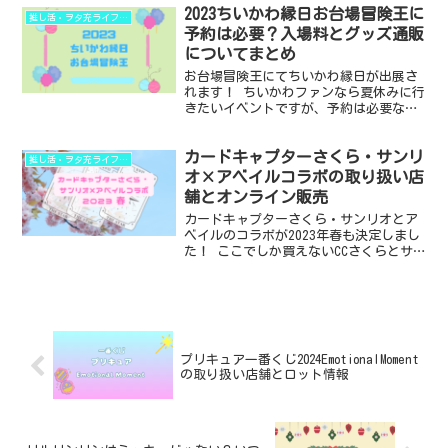
2023ちいかわ縁日お台場冒険王に
めです。 ・2023「スーパーマリオおう
推し活・ヲタ充ライフハック
ちでアドベンチャ...
予約は必要？入場料とグッズ通販
についてまとめ
お台場冒険王にてちいかわ縁日が出展さ
れます！ ちいかわファンなら夏休みに行
きたいイベントですが、予約は必要なの
かや入場料、グッズの通販はあるのかに
ついてまとめました。 ・2023ちいかわ
カードキャプターさくら・サンリ
縁日お台場冒険王に予約は必要なのか ・
推し活・ヲタ充ライフハック
予約方法と開始日...
オ×アベイルコラボの取り扱い店
舗とオンライン販売
カードキャプターさくら・サンリオとア
ベイルのコラボが2023年春も決定しまし
た！ ここでしか買えないCCさくらとサン
リオのグッズについて、欲しい人のお役
に立てるような情報をまとめました。 ・
カードキャプターさくら・サンリオとア
ベイルのコラボ...
プリキュア一番くじ2024EmotionalMoment
の取り扱い店舗とロット情報