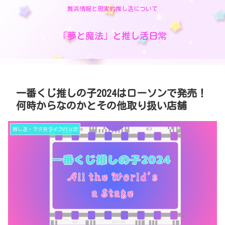
舞浜情報と現実的推し活について
「夢と魔法」と推し活日常
一番くじ推しの子2024はローソンで発売！
何時からなのかとその他取り扱い店舗
推し活・ヲタ充ライフハック