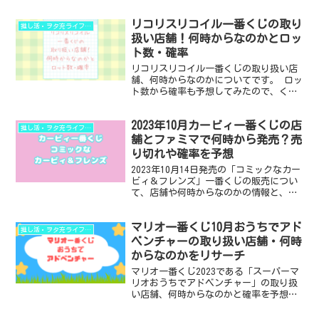
取り扱い店舗について調べました。 守っ
てあげたくなるようなかわいさとちょっ
リコリスリコイル一番くじの取り
とのシュールさがいとおしいこぎみゅ
推し活・ヲタ充ライフハック
ん、一度ハマる...
扱い店舗！何時からなのかとロッ
ト数・確率
リコリスリコイル一番くじの取り扱い店
舗、何時からなのかについてです。 ロッ
ト数から確率も予想してみたので、くじ
の確率がどれほどか知りたい人のお役に
立てればと思います。 ・リコリスリコイ
2023年10月カービィ一番くじの店
ル一番くじの取り扱い店舗 ・くじの買い
推し活・ヲタ充ライフハック
方といつからいつま...
舗とファミマで何時から発売？売
り切れや確率を予想
2023年10月14日発売の「コミックなカー
ビィ＆フレンズ」一番くじの販売につい
て、店舗や何時からなのかの情報と、売
り切れについて予測しました。 今年２回
目のカービィ一番くじですが、今回もか
マリオ一番くじ10月おうちでアド
なりの人気が予想されます。 ・2023年
推し活・ヲタ充ライフハック
10月カー...
ベンチャーの取り扱い店舗・何時
からなのかをリサーチ
マリオ一番くじ2023である「スーパーマ
リオおうちでアドベンチャー」の取り扱
い店舗、何時からなのかと確率を予想し
ました。 前回のくじも大人気だったの
で、マリオのくじは早めの購入がおすす