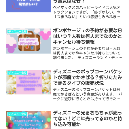
う意見はなぜ？
ベイマックスのハッピーライドは人気ア
トラクションですが、「恥ずかしい」や
「つまらない」という感想もみられま
す。 なぜそう感じるのかを具体的に分析
しました。 ・ベイマックスのハッピーラ
ボンボヤージュの予約が必要な日
イドが恥ずかしい理由と克服法 ・アトラ
ディズニー全般
クションがつまらない...
はいつ？人数は何人までなのかと
キャンセル待ち情報
ボンボヤージュの予約が必要な日・人数
は何人までかやキャンセル待ちについて
調べました。 ディズニーランド・ディズ
ニーシーのお土産を入園しないでも購入
できるのが魅力のボンボヤージュです
ディズニーのポップコーンバケッ
が、日によっては予約が必要な日があり
ディズニー全般
ます。 ・ボンボヤージュ...
トが邪魔でかさばる？折りたたみ
できるタイプの販売状況
ディズニーのポップコーンバケットは邪
魔でかさばるという意見があります。 パ
ークに遊びに行くときは持って行きたい
アイテムですが、荷物は減らしたいとい
う気持ちもあるので難しいところですよ
ディズニーの光るおもちゃが売っ
ね。 折りたたみできるポップコーンケー
ディズニー全般
スもありますが、販売...
てない！どこに売ってるのかと持
ち込み可能か