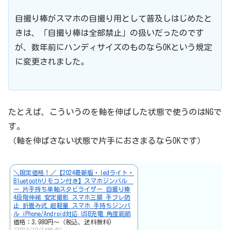
自撮り棒がスマホの自撮り用として普及しはじめたと
きは、「自撮り棒は全部禁止」の扱いだったのです
が、数年前にハンディサイズのものならOKという規定
に変更されました。
たとえば、こういうのを軸を伸ばした状態で使うのはNGで
す。
（軸を伸ばさない状態で片手におさまるならOKです）
＼限定価格！／【2024最新版・ledライト・
Bluetoothリモコン付き】スマホジンバル
ー 片手持ち単軸スタビライザー 自撮り棒
4段階伸縮 安定撮影 スマホ三脚 手ブレ防
止 折畳み式 超軽量 スマホ 手持ちジンバ
ル iPhone/Android対応 USB充電 角度調節
価格：3,980円～（税込、送料無料)