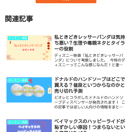
関連記事
私ときどきレッサーパンダは気持
ディズニー全般
ち悪い？生理や毒親ネタとタイラ
ーの役割
ディズニー映画「私ときどきレッサーパ
ンダ」について考察しました。 今時のデ
ィズニーってこんな感じなんだ！と衝撃
を受けたのですが、自分なりの疑問点や
考察したことについて記事にまとめまし
ドナルドのハンドソープはどこで
た。 ・私ときどきレッサーパンダが気持
ディズニー全般
ち悪いと評価されてし...
買える？値段といつからなのかと
売り切れ予測
ビオレとコラボしたドナルドのハンドソ
ープディスペンサーが発売されます！ こ
の記事では欲しい人向けの情報をまとめ
ました。 ディズニーとハンドソープのコ
ラボは度々ありますが、今回はトゥーン
ベイマックスのハッピーライドが
タウンにありそうなデザインなのがいい
ディズニー全般
ですね！ ・ドナルド...
恥ずかしい原因！つまらないとい