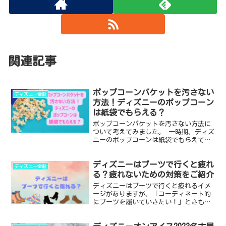
関連記事
ポップコーンバケットを汚さない
ディズニー全般
方法！ディズニーのポップコーン
は紙袋でもらえる？
ポップコーンバケットを汚さない方法に
ついて考えてみました。 一時期、ディズ
ニーのポップコーンは紙袋でもらえてい
ましたが、現在の状況についても調べま
した。 ポップコーンケースは洗うのがち
ディズニーはブーツで行くと疲れ
ょっと大変なので、最初から汚れないよ
ディズニー全般
うに工夫できればよい...
る？疲れないための対策をご紹介
ディズニーはブーツで行くと疲れるイメ
ージがありますが、「コーディネート的
にブーツを履いていきたい！」ときもあ
りますよね。 疲れないための対策につい
てもご紹介します。 ・ディズニーはブー