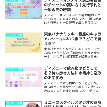
ディズニーオンアイス2023名古屋
ツで行くと疲れる？ ・足が疲れない方法
ディズニー全般
・靴擦れ対策 デ...
のチケットの買い方！先行予約と
一般販売の時期
ディズニーオンアイス2023名古屋のチケ
ットの買い方をまとめました。 購入時期
は先行予約と一般販売で異なるうえに、
チケットの販売会社によって違ってくる
のでちょっと複雑です。 ・ディズニーオ
東京バナナミッキー銀座のキャラ
ンアイス2023名古屋のチケットを先行予
ディズニー全般
約で買う方法...
メルケーキはいつまで？どこで買
える？
東京バナナから発売されるミッキーマウ
スのパッケージの「銀座のキャラメルケ
ーキ」が今年も期間限定で販売されま
す。 売っている場所と、エコバッグつき
のものがどこで買えるのかを調べまし
ディズニーで飲み物はどうして
た。 ・東京バナナ ミッキーマウスキャ
ディズニー全般
ラメルケーキはいつからい...
る？持ち歩き方法に水筒持ち込み
のおすすめ
ディズニーで飲み物はどうしてるのか、
持ち歩きに水筒やペットボトルの持ち込
みは大丈夫かをまとめました。 ディズニ
ーで飲み物を持ち歩くのって地味に重い
し、ちょっと大変ですよね！そんな問題
ミニーのスタイルスタジオの待ち
の解決策も考えてみました！ この記事を
ディズニー全般
読めばわかること ・...