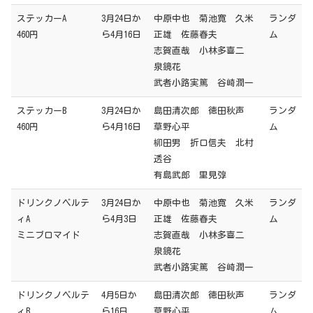
ステッカーA
3月24日か
中原中也 菊池寛 久米
ランダ
460円
ら4月16日
正雄 佐藤春夫
ム
志賀直哉 小林多喜二
泉鏡花
武者小路実篤 谷崎潤一
ステッカーB
3月24日か
島田清次郎 徳田秋声
ランダ
460円
ら4月16日
草野心平
ム
柳田男 折口信夫 北村
透谷
有島武郎 里見弴
ドリンクノベルテ
3月24日か
中原中也 菊池寛 久米
ランダ
ィA
ら4月3日
正雄 佐藤春夫
ム
ミニブロマイド
志賀直哉 小林多喜二
泉鏡花
武者小路実篤 谷崎潤一
ドリンクノベルテ
4月5日か
島田清次郎 徳田秋声
ランダ
ィB
ら16日
草野心平
ム