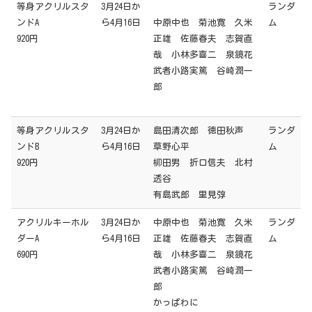
等身アクリルスタ
3月24日か
ランダ
ンドA
ら4月16日
中原中也 菊池寛 久米
ム
920円
正雄 佐藤春夫 志賀直
哉 小林多喜二 泉鏡花
武者小路実篤 谷崎潤一
郎
等身アクリルスタ
3月24日か
島田清次郎 徳田秋声
ランダ
ンドB
ら4月16日
草野心平
ム
920円
柳田男 折口信夫 北村
透谷
有島武郎 里見弴
アクリルキーホル
3月24日か
中原中也 菊池寛 久米
ランダ
ダーA
ら4月16日
正雄 佐藤春夫 志賀直
ム
690円
哉 小林多喜二 泉鏡花
武者小路実篤 谷崎潤一
郎
かっぱわに