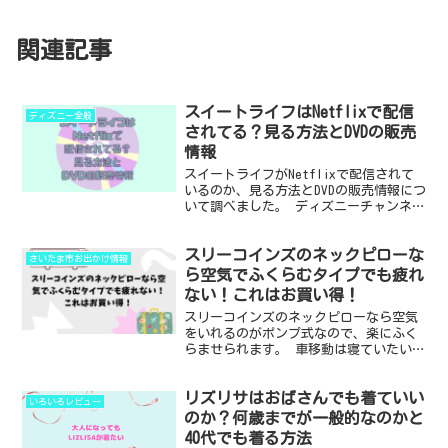
関連記事
スイートライフはNetflixで配信
ディズニー全般
されてる？見る方法とDVDの販売
情報
スイートライフがNetflixで配信されて
いるのか、見る方法とDVDの販売情報につ
いて調べました。 ディズニーチャンネル
で放送されていた子役中心のドラマで、
シリーズ自体は2005年から2011年まで続
スリーコインズのネックピローな
きました。 見始めたときはただの男子だ
さいたま市お出かけ情報
っ...
ら空気でふくらむタイプでも疲れ
ない！これはお買い得！
スリーコインズのネックピローなら空気
をいれるのがポンプ式なので、楽にふく
らませられます。 車移動は寝ていたい、
ネックピローが気になるけど空気入れる
のめんどいし、かといって折りたためな
リズリサはおばさんでも着ていい
いタイプは嫌！そんな人に朗報かもしれ
いろいろレビュー
ない。 車内で寝たい楽...
のか？何歳までが一般的なのかと
40代でも着る方法