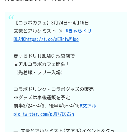
【コラボカフェ】3月24日～4月16日
文豪とアルケミスト ×
#きゃらドリ
BLANC
https://t.co/sERrfwWHso
きゃらドリ!!BLANC 池袋店で
文アルコラボカフェ開催！
（先着順・フリー入場）
コラボドリンク・コラボグッズの販売
※グッズは事後通販を予定
前半3/24～4/3、後半4/5～4/16
#文アル
pic.twitter.com/pJN77EGZ2n
— 文豪とアルケミスト(文アル)イベント＆グッ