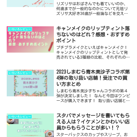
リズリサはおばさんでも着ていいのか、
何歳までが一般的なのかについて元祖リ
ズリサ大好き36歳が一般論などを交えて
まとめました。 もうおばさんだからリズ
リサは卒業したいけどやめられない人
キャンメイクのリップティント落
や、まだまだリズリサを着ていたい！40
いろいろレビュー
代だけどリズリサ着た...
ちないのはどれ？感想・おすすめ
ポイント
プチプラメイクといえばキャンメイク！
キャンメイクのリップティントとして発
売されている3種類の比較、それぞれの感
想とおすすめポイントをまとめました。
・ステイオンバームルージュ ・メルティ
2023しまむら青木美沙子コラボ第
ールミナスルージュ ・ジューシーリップ
いろいろレビュー
ティント キャ...
4弾の取り扱い店舗！受注での買
い方まとめ
しまむら青木美沙子ちゃんコラボの第４
弾が決定しました！ なんと今回はワンピ
ースが購入できます！ 取り扱い店舗と発
売日、受注での買い方について記事にま
とめました。 2023年4月開始第五弾のコ
スタバでメッセージを書いてもら
ラボ情報はこちらの記事です。 ※しまむ
いろいろレビュー
らの青木美沙...
える人は？イケメンとかわいい店
員からもらうことが多い！？
スターバックスのカップやスリーブ、お